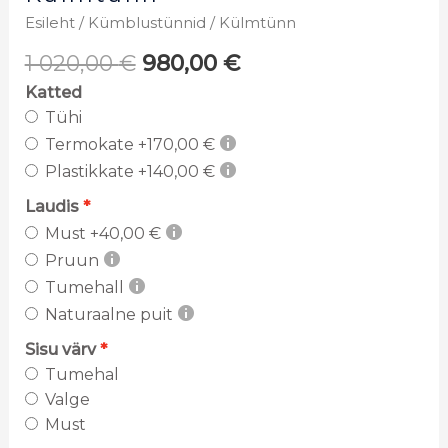
Esileht
/
Kümblustünnid
/ Külmtünn
1 020,00
€
980,00
€
Katted
Tühi
Termokate
+170,00 €
Plastikkate
+140,00 €
Laudis
Must
+40,00 €
Pruun
Tumehall
Naturaalne puit
Sisu värv
Tumehal
Valge
Must