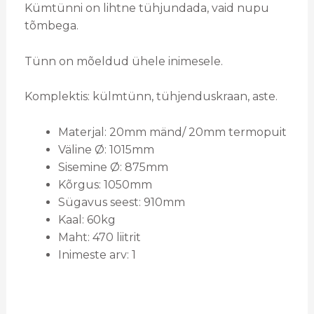
Kümtünni on lihtne tühjundada, vaid nupu
tõmbega.
Tünn on mõeldud ühele inimesele.
Komplektis: külmtünn, tühjenduskraan, aste.
Materjal: 20mm mänd/ 20mm termopuit
Väline Ø: 1015mm
Sisemine Ø: 875mm
Kõrgus: 1050mm
Sügavus seest: 910mm
Kaal: 60kg
Maht: 470 liitrit
Inimeste arv: 1