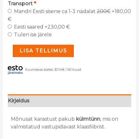
Transport
Mandri Eesti sisene ca 1-3 nädalat
200€
+180,00
€
Eesti saared
+230,00 €
Tulen ise järele
LISA TELLIMUS
Kuumakse alates 30.14€ / 60 kuud
Kirjeldus
Mõnusat karastust pakub
külmtünn
, mis on
valmistatud vastupidavast klaasfiibrist.