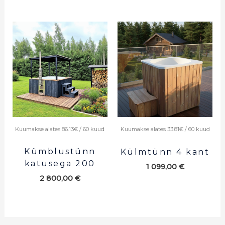
Kuumakse alates 86.13€ / 60 kuud
Kuumakse alates 33.81€ / 60 kuud
Kümblustünn
Külmtünn 4 kant
katusega 200
1 099,00
€
2 800,00
€