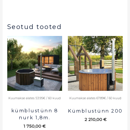
Seotud tooted
Kuumakse alates 53.95€ / 60 kuud
Kuumakse alates 67.89€ / 60 kuud
kümblustünn 8
Kümblustünn 200
nurk 1,8m.
2 210,00
€
1 750,00
€