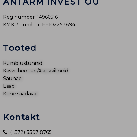
ANTARM INVEST OÜ
Reg number: 14966516
KMKR number: EE102253894
Tooted
Kümblustünnid
Kasvuhooned/Aiapaviljonid
Saunad
Lisad
Kohe saadaval
Kontakt
(+372) 5397 8765