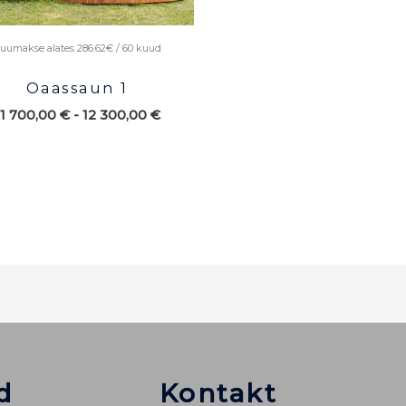
uumakse alates 286.62€ / 60 kuud
Oaassaun 1
11 700,00
€
-
12 300,00
€
d
Kontakt