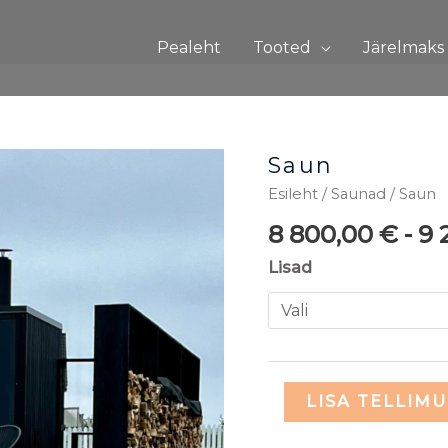
Pealeht
Tooted
Järelmaks
Saun
Saun
kogus
Esileht
/
Saunad
/ Saun
8 800,00
€
-
9 
Lisad
LISA TELLIMU