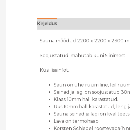
Kirjeldus
Sauna mõõdud 2200 x 2200 x 2300 
Soojustatud, mahutab kuni 5 inimest
Küsi lisainfot.
Saun on ühe ruumiline, leiliruum
Seinad ja lagi on soojustatud 3
Klaas 10mm hall karastatud.
Uks 10mm hall karastatud, leng j
Sauna seinad ja lagi on kvalite
Lava on termohaab.
Korsten Schiedel roostevaba(hinn