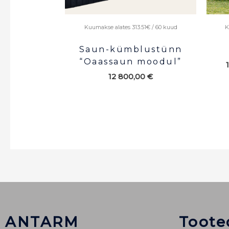
Kuumakse alates 313.51€ / 60 kuud
K
Saun-kümblustünn
“Oaassaun moodul”
12 800,00
€
ANTARM
Toote