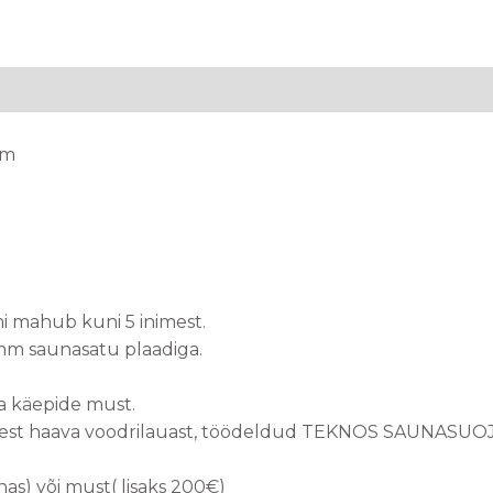
mm
i mahub kuni 5 inimest.
0mm saunasatu plaadiga.
a käepide must.
etsest haava voodrilauast, töödeldud TEKNOS SAUNASUOJ
as) või must( lisaks 200€)