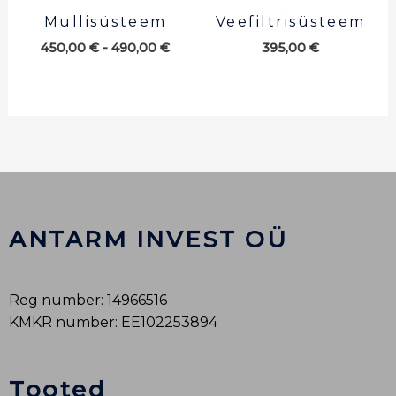
Mullisüsteem
Veefiltrisüsteem
450,00
€
-
490,00
€
395,00
€
ANTARM INVEST OÜ
Reg number: 14966516
KMKR number: EE102253894
Tooted