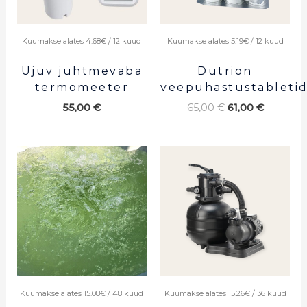
Kuumakse alates 5.19€ / 12 kuud
Kuumakse alates 4.68€ / 12 kuud
Dutrion
Ujuv juhtmevaba
veepuhastustableti
termomeeter
65,00
€
61,00
€
55,00
€
Kuumakse alates 15.08€ / 48 kuud
Kuumakse alates 15.26€ / 36 kuud