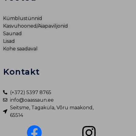
Kümblustünnid
Kasvuhooned/Aiapaviljonid
Saunad
Lisad
Kohe saadaval
Kontakt
(+372) 5397 8765
info@oaassaun.ee
Seitsme, Tagaküla, Võru maakond,
65514