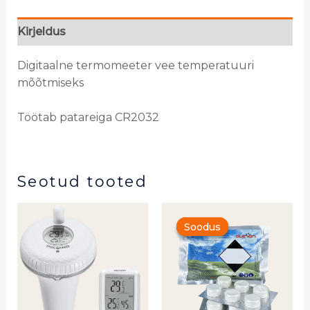
Kirjeldus
Digitaalne termomeeter vee temperatuuri
mõõtmiseks
Töötab patareiga CR2032
Seotud tooted
Algne
Praegun
hind
hind
Soodus
Soodus
oli:
on:
65,00 €.
61,00 €.