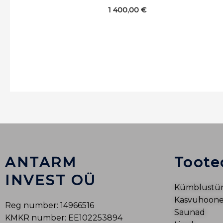
1 400,00
€
ANTARM
Toote
INVEST OÜ
Kümblustü
Kasvuhooned
Reg number: 14966516
Saunad
KMKR number: EE102253894