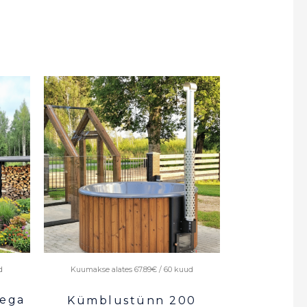
d
Kuumakse alates 67.89€ / 60 kuud
sega
Kümblustünn 200