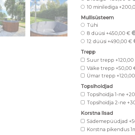
10 minilediga
+200,0
Mullisüsteem
Tühi
8 düüsi
+450,00 €
12 düüsi
+490,00 €
Trepp
Suur trepp
+120,00
Väike trepp
+50,00 
Ümar trepp
+120,00
Topsihoidjad
Topsihoidja 1-ne
+20
Topsihoidja 2-ne
+30
Korstna lisad
Sädemepüüdjad
+5
Korstna pikendus 1