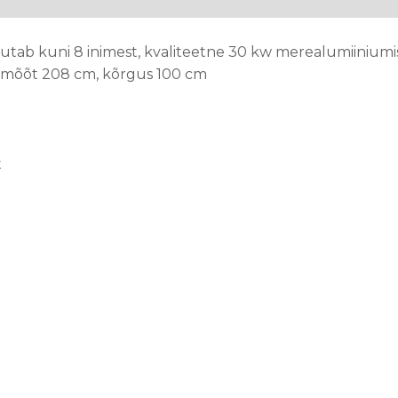
b kuni 8 inimest, kvaliteetne 30 kw merealumiiniumist
äbimõõt 208 cm, kõrgus 100 cm
t