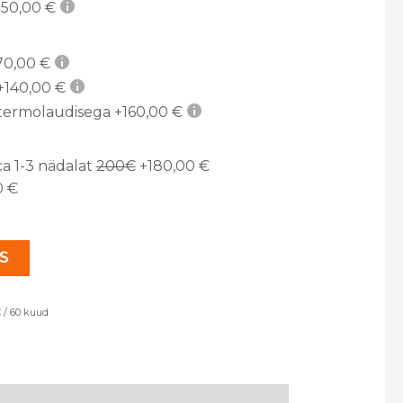
50,00 €
0,00 €
+140,00 €
 termolaudisega
+160,00 €
ca 1-3 nädalat
200€
+180,00 €
0 €
S
 / 60 kuud