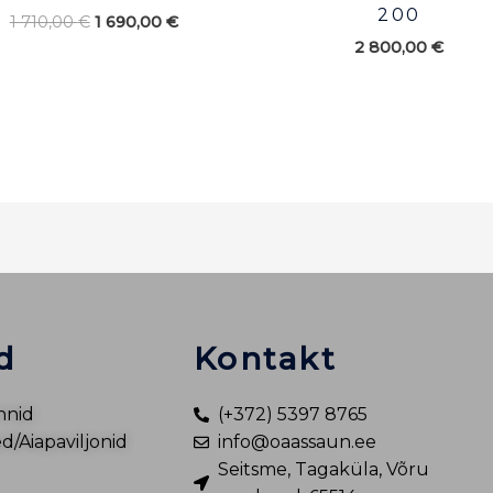
200
1 710,00
€
1 690,00
€
2 800,00
€
d
Kontakt
nnid
(+372) 5397 8765
/Aiapaviljonid
info@oaassaun.ee
Seitsme, Tagaküla, Võru