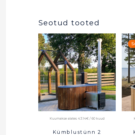
Seotud tooted
S
S
Kuumakse alates 43.14€ / 60 kuud
Kümblustünn 2