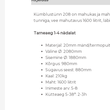
Kümblustünn 208 on mahukas ja mahuta
tunniga, vee mahutavus 1600 liitrit, l
Tarneaeg 1-4 nädalat
Materjal: 20mm mänd/termopui
Väline Ø: 2080mm
Sisemine Ø: 1880mm
Kõrgus: 980mm
Sügavus seest: 880mm
Kaal: 210kg
Maht: 1600 liitrit
Inimeste arv: 5-8
Kütteaeg 5-38°: 2-3h