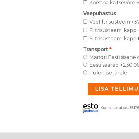
Korstna kaitsevõre
+
Veepuhastus
Veefiltrisüsteem
+37
Filtrisüsteemi kapp
Filtrisüsteemi kapp
Transport
Mandri Eesti sisene 
Eesti saared
+230,0
Tulen ise järele
LISA TELLIMU
Kuumakse alates 55.17€