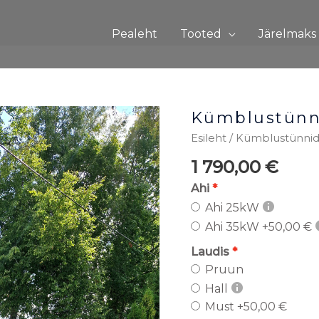
Pealeht
Tooted
Järelmaks
Kümblustünn
Kümblustünn
208
Esileht
/
Kümblustünni
kogus
1 790,00
€
Ahi
Ahi 25kW
Ahi 35kW
+50,00 €
Laudis
Pruun
Hall
Must
+50,00 €