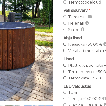
Termotöödeldud
+1
Vali sisu värv
Tumehall
Helehall
Sinine
Ahju lisad
Klaasuks
+50,00 €
Värvitud must ahi
+5
Lisad
Plastikkuppelkate
+
Termomeeter
+50,0
Termokate
+350,00
LED valgustus
Tühi
1 lediga
+140,00 €
2 lediga
+180,00 €